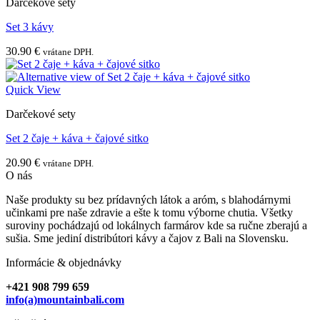
Darčekové sety
Set 3 kávy
30.90
€
vrátane DPH.
Quick View
Darčekové sety
Set 2 čaje + káva + čajové sitko
20.90
€
vrátane DPH.
O nás
Naše produkty su bez prídavných látok a aróm, s blahodárnymi
učinkami pre naše zdravie a ešte k tomu výborne chutia. Všetky
suroviny pochádzajú od lokálnych farmárov kde sa ručne zberajú a
sušia. Sme jediní distribútori kávy a čajov z Bali na Slovensku.
Informácie & objednávky
+421 908 799 659
info(a)mountainbali.com