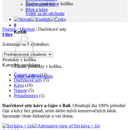
Žiadne produkty v košíku.
Spracovanie kávy
Blog o káve
Vrátiť sa do obchodu
0
Domov
/
Obchod
/
Darčekové sety
Košík
Filter
Zobrazuje sa 5 výsledkov
Produkty v košíku
Kategórie produktov
Žiadne produkty v košíku.
Čajové zmesi
(12)
Vrátiť sa do obchodu
Darčekové sety
(5)
Káva
(10)
Nápoje
(5)
Príslušenstvo
(1)
Darčekové sety kávy a čajov z Bali
. Obsahujú iba 100% prírodné
čaje a kávy bez prísad, aróm alebo iných konzervačných látok.
Spoznajte chute Indonézie u vás doma.