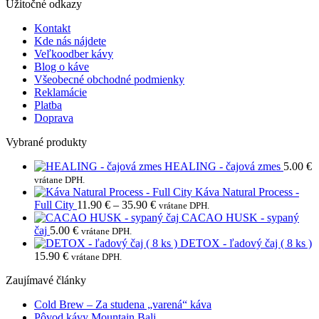
Užitočné odkazy
Kontakt
Kde nás nájdete
Veľkoodber kávy
Blog o káve
Všeobecné obchodné podmienky
Reklamácie
Platba
Doprava
Vybrané produkty
HEALING - čajová zmes
5.00
€
vrátane DPH.
Káva Natural Process -
Price
Full City
11.90
€
–
35.90
€
vrátane DPH.
range:
CACAO HUSK - sypaný
11.90 €
čaj
5.00
€
vrátane DPH.
through
DETOX - ľadový čaj ( 8 ks )
35.90 €
15.90
€
vrátane DPH.
Zaujímavé články
Žiadne
Cold Brew – Za studena „varená“ káva
Žiadne
komentáre
Pôvod kávy Mountain Bali