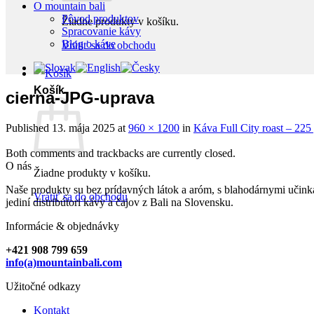
O mountain bali
Pôvod produktov
Žiadne produkty v košíku.
Spracovanie kávy
Blog o káve
Vrátiť sa do obchodu
Košík
cierna-JPG-uprava
Published
13. mája 2025
at
960 × 1200
in
Káva Full City roast – 225
Both comments and trackbacks are currently closed.
O nás
Žiadne produkty v košíku.
Naše produkty su bez prídavných látok a aróm, s blahodárnymi učinka
Vrátiť sa do obchodu
jediní distribútori kávy a čajov z Bali na Slovensku.
Informácie & objednávky
+421 908 799 659
info(a)mountainbali.com
Užitočné odkazy
Kontakt