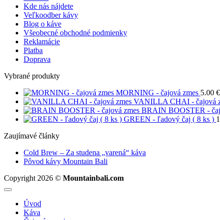
Kde nás nájdete
Veľkoodber kávy
Blog o káve
Všeobecné obchodné podmienky
Reklamácie
Platba
Doprava
Vybrané produkty
MORNING - čajová zmes
5.00
€
VANILLA CHAI - čajová 
BRAIN BOOSTER - čaj
GREEN - ľadový čaj ( 8 ks )
1
Zaujímavé články
Žiadne
Cold Brew – Za studena „varená“ káva
Žiadne
komentáre
Pôvod kávy Mountain Bali
na
komentáre
Copyright 2026 ©
Mountainbali.com
na
Cold
Pôvod
Brew
kávy
–
Úvod
Mountain
Za
Káva
Bali
studena