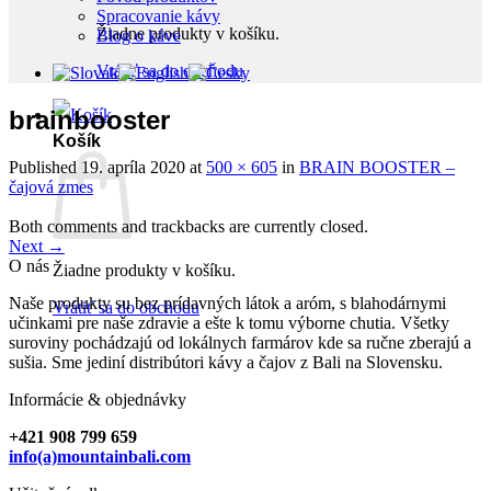
Spracovanie kávy
Žiadne produkty v košíku.
Blog o káve
Vrátiť sa do obchodu
brainbooster
Košík
Published
19. apríla 2020
at
500 × 605
in
BRAIN BOOSTER –
čajová zmes
Both comments and trackbacks are currently closed.
Next
→
O nás
Žiadne produkty v košíku.
Naše produkty su bez prídavných látok a aróm, s blahodárnymi
Vrátiť sa do obchodu
učinkami pre naše zdravie a ešte k tomu výborne chutia. Všetky
suroviny pochádzajú od lokálnych farmárov kde sa ručne zberajú a
sušia. Sme jediní distribútori kávy a čajov z Bali na Slovensku.
Informácie & objednávky
+421 908 799 659
info(a)mountainbali.com