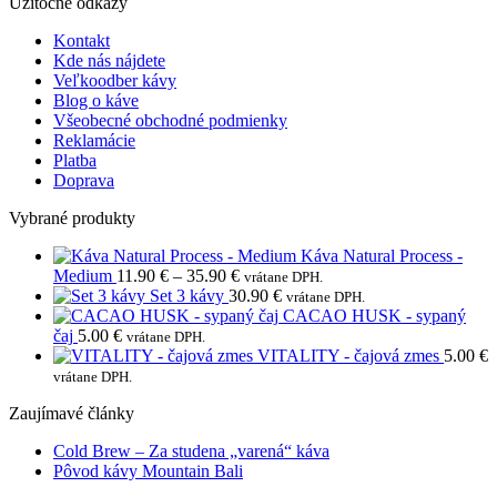
Užitočné odkazy
Kontakt
Kde nás nájdete
Veľkoodber kávy
Blog o káve
Všeobecné obchodné podmienky
Reklamácie
Platba
Doprava
Vybrané produkty
Káva Natural Process -
Price
Medium
11.90
€
–
35.90
€
vrátane DPH.
range:
Set 3 kávy
30.90
€
vrátane DPH.
11.90 €
CACAO HUSK - sypaný
through
čaj
5.00
€
vrátane DPH.
35.90 €
VITALITY - čajová zmes
5.00
€
vrátane DPH.
Zaujímavé články
Žiadne
Cold Brew – Za studena „varená“ káva
Žiadne
komentáre
Pôvod kávy Mountain Bali
na
komentáre