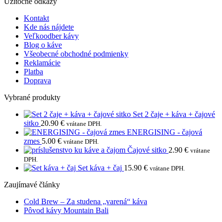
Užitočné odkazy
Kontakt
Kde nás nájdete
Veľkoodber kávy
Blog o káve
Všeobecné obchodné podmienky
Reklamácie
Platba
Doprava
Vybrané produkty
Set 2 čaje + káva + čajové
sitko
20.90
€
vrátane DPH.
ENERGISING - čajová
zmes
5.00
€
vrátane DPH.
Čajové sitko
2.90
€
vrátane
DPH.
Set káva + čaj
15.90
€
vrátane DPH.
Zaujímavé články
Žiadne
Cold Brew – Za studena „varená“ káva
Žiadne
komentáre
Pôvod kávy Mountain Bali
na
komentáre