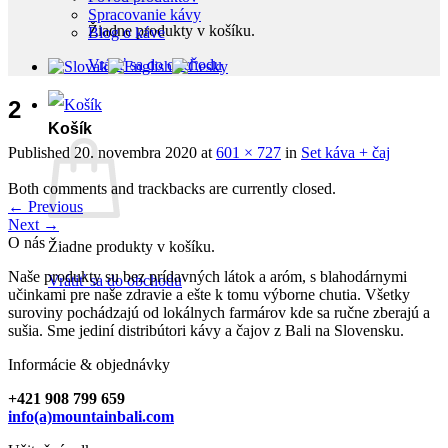
Spracovanie kávy
Žiadne produkty v košíku.
Blog o káve
Vrátiť sa do obchodu
2
Košík
Published
20. novembra 2020
at
601 × 727
in
Set káva + čaj
Both comments and trackbacks are currently closed.
←
Previous
Next
→
O nás
Žiadne produkty v košíku.
Naše produkty su bez prídavných látok a aróm, s blahodárnymi
Vrátiť sa do obchodu
učinkami pre naše zdravie a ešte k tomu výborne chutia. Všetky
suroviny pochádzajú od lokálnych farmárov kde sa ručne zberajú a
sušia. Sme jediní distribútori kávy a čajov z Bali na Slovensku.
Informácie & objednávky
+421 908 799 659
info(a)mountainbali.com