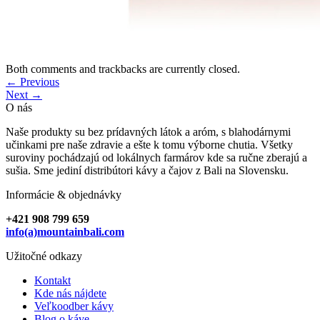
Both comments and trackbacks are currently closed.
←
Previous
Next
→
O nás
Naše produkty su bez prídavných látok a aróm, s blahodárnymi
učinkami pre naše zdravie a ešte k tomu výborne chutia. Všetky
suroviny pochádzajú od lokálnych farmárov kde sa ručne zberajú a
sušia. Sme jediní distribútori kávy a čajov z Bali na Slovensku.
Informácie & objednávky
+421 908 799 659
info(a)mountainbali.com
Užitočné odkazy
Kontakt
Kde nás nájdete
Veľkoodber kávy
Blog o káve