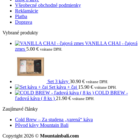
Všeobecné obchodné podmienky
Reklamácie
Platba
Doprava
Vybrané produkty
VANILLA CHAI - čajová
zmes
5.00
€
vrátane DPH.
Set 3 kávy
30.90
€
vrátane DPH.
Set káva + čaj
15.90
€
vrátane DPH.
COLD BREW -
ľadová káva ( 8 ks )
21.90
€
vrátane DPH.
Zaujímavé články
Žiadne
Cold Brew – Za studena „varená“ káva
Žiadne
komentáre
Pôvod kávy Mountain Bali
na
komentáre
Copyright 2026 ©
Mountainbali.com
na
Cold