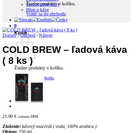
Žiadne produkty v košíku.
Spracovanie kávy
Blog o káve
Vrátiť sa do obchodu
0
Košík
Domov
/
Obchod
/
Nápoje
COLD BREW – ľadová káva
( 8 ks )
Žiadne produkty v košíku.
Vrátiť sa do obchodu
21.90
€
vrátane DPH.
Zloženie:
kávový macerát ( voda, 100% arabica )
Objem:
250
ml