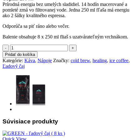
Prírodná energia bez umelých sladidiel. 14 hodín macerované a
pomleté zrná vo filtrovanej vode. Jedna 250 ml fľaša má energiu
ako 2 šálky kvalitného espressa.
Odporúča sa piť ráno alebo večer.
Balenie obsahuje 8 x 250 ml fliaš s uzatvárateľným vrchnákom.
množstvo
COLD
Pridať do košíka
BREW
Kategórie:
Káva
,
Nápoje
Značky:
cold brew
,
healing
,
ice coffee
,
-
Ľadový čaj
ľadová
káva
(
8
ks
)
Súvisiace produkty
Quick View