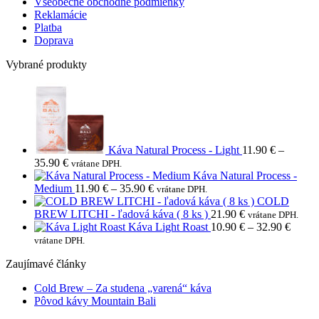
Všeobecné obchodné podmienky
Reklamácie
Platba
Doprava
Vybrané produkty
Káva Natural Process - Light
11.90
€
–
Price
35.90
€
vrátane DPH.
range:
Káva Natural Process -
11.90 €
Price
Medium
11.90
€
–
35.90
€
vrátane DPH.
through
range:
COLD
35.90 €
11.90 €
BREW LITCHI - ľadová káva ( 8 ks )
21.90
€
vrátane DPH.
through
Price
Káva Light Roast
10.90
€
–
32.90
€
35.90 €
range:
vrátane DPH.
10.90
Zaujímavé články
throu
32.90
Žiadne
Cold Brew – Za studena „varená“ káva
Žiadne
komentáre
Pôvod kávy Mountain Bali
na
komentáre