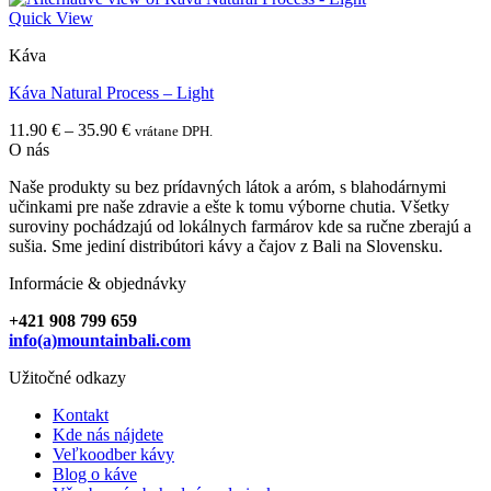
through
Quick View
32.90 €
Káva
Káva Natural Process – Light
Price
11.90
€
–
35.90
€
vrátane DPH.
range:
O nás
11.90 €
Naše produkty su bez prídavných látok a aróm, s blahodárnymi
through
učinkami pre naše zdravie a ešte k tomu výborne chutia. Všetky
35.90 €
suroviny pochádzajú od lokálnych farmárov kde sa ručne zberajú a
sušia. Sme jediní distribútori kávy a čajov z Bali na Slovensku.
Informácie & objednávky
+421 908 799 659
info(a)mountainbali.com
Užitočné odkazy
Kontakt
Kde nás nájdete
Veľkoodber kávy
Blog o káve