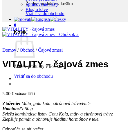
Žiadne produkty v košíku.
Spracovanie kávy
Blog o káve
Vrátiť sa do obchodu
0
Košík
Domov
/
Obchod
/
Čajové zmesi
VITALITY – čajová zmes
Žiadne produkty v košíku.
Vrátiť sa do obchodu
5.00
€
vrátane DPH.
Zloženie:
Mäta, gotu kola, citrónová tráva/em>
Hmotnosť:
50 g
Svieža kombinácia listov Gotu Kola, mäty a citrónovej trávy.
Zlepšuje pamäť a obnovuje hladinu hormónov v tele.
Odporúča sa piť večer.