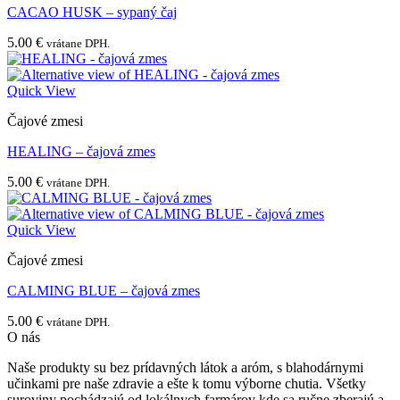
CACAO HUSK – sypaný čaj
5.00
€
vrátane DPH.
Quick View
Čajové zmesi
HEALING – čajová zmes
5.00
€
vrátane DPH.
Quick View
Čajové zmesi
CALMING BLUE – čajová zmes
5.00
€
vrátane DPH.
O nás
Naše produkty su bez prídavných látok a aróm, s blahodárnymi
učinkami pre naše zdravie a ešte k tomu výborne chutia. Všetky
suroviny pochádzajú od lokálnych farmárov kde sa ručne zberajú a