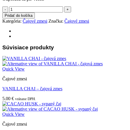
množstvo
VITALITY
Pridať do košíka
-
Kategória:
Čajové zmesi
Značka:
Čajové zmesi
čajová
zmes
Súvisiace produkty
Quick View
Čajové zmesi
VANILLA CHAI – čajová zmes
5.00
€
vrátane DPH.
Quick View
Čajové zmesi