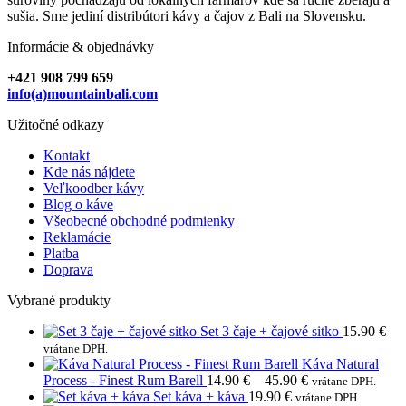
sušia. Sme jediní distribútori kávy a čajov z Bali na Slovensku.
Informácie & objednávky
+421 908 799 659
info(a)mountainbali.com
Užitočné odkazy
Kontakt
Kde nás nájdete
Veľkoodber kávy
Blog o káve
Všeobecné obchodné podmienky
Reklamácie
Platba
Doprava
Vybrané produkty
Set 3 čaje + čajové sitko
15.90
€
vrátane DPH.
Káva Natural
Price
Process - Finest Rum Barell
14.90
€
–
45.90
€
vrátane DPH.
range:
Set káva + káva
19.90
€
vrátane DPH.