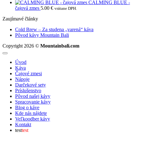
14.90 €
CALMING BLUE -
through
čajová zmes
5.00
€
vrátane DPH.
45.90 €
Zaujímavé články
Žiadne
Cold Brew – Za studena „varená“ káva
Žiadne
komentáre
Pôvod kávy Mountain Bali
na
komentáre
Copyright 2026 ©
Mountainbali.com
na
Cold
Pôvod
Brew
kávy
–
Úvod
Mountain
Za
Káva
Bali
studena
Čajové zmesi
„varená“
Nápoje
káva
Darčekové sety
Príslušenstvo
Pôvod našej kávy
Spracovanie kávy
Blog o káve
Kde nás nájdete
Veľkoodber kávy
Kontakt
test
test